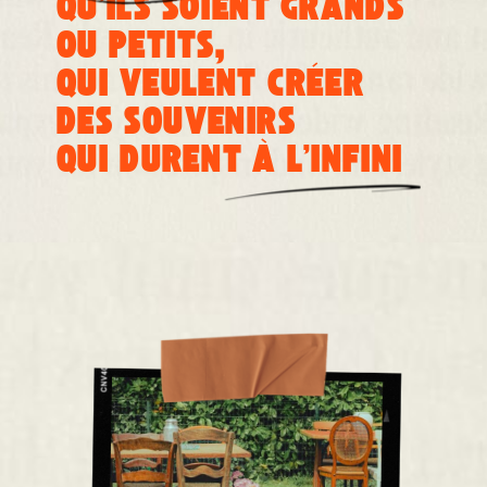
QU’ILS SOIENT GRANDS
OU PETITS,
QUI VEULENT CRÉER
DES SOUVENIRS
QUI DURENT À L'INFINI