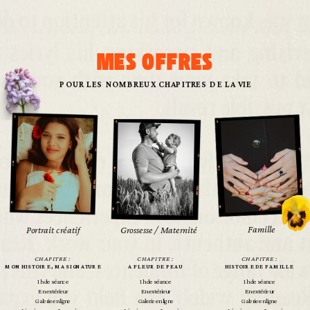
MES OFFRES
POUR LES NOMBREUX CHAPITRES DE LA VIE
Famille
Portrait créatif
Grossesse / Maternité
CHAPITRE :
CHAPITRE :
CHAPITRE :
MON HISTOIRE, MA SIGNATURE
A FLEUR DE PEAU
HISTOIRE DE FAMILLE
1h de séance
1h de séance
1h de séance
En extérieur
En extérieur
En extérieur
Galerie en ligne
Galerie en ligne
Galerie en ligne