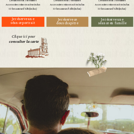
Livraison sous 3 semaines
Livraison sous 3 semaines
Livraison sous 3 semaines
Accessoires mise en scène inclus
Accessoires mise en scène inclus
Accessoires mise en scène inclus
10 km autour d'Albi (inclus)
10 km autour d'Albi (inclus)
10 km autour d'Albi (inclus)
Je réserve une
Je réserve ce
Je réserve une
séance portrait
doux chapitre
séance en famille
Clique ici pour
consulter la carte