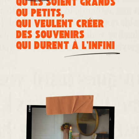
QU’ILS SOIENT GRANDS
OU PETITS,
QUI VEULENT CRÉER
DES SOUVENIRS
QUI DURENT À L'INFINI